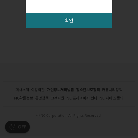
확인
회사소개
이용약관
개인정보처리방침
청소년보호정책
커뮤니티정책
NC확률정보
운영정책
고객지원
NC 프라이버시 센터
NC 서비스 동의
ⓒ NC Corporation. All Rights Reserved.
OFF