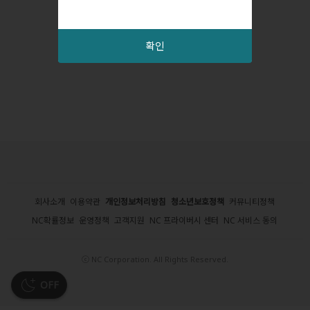
확인
회사소개
이용약관
개인정보처리방침
청소년보호정책
커뮤니티정책
NC확률정보
운영정책
고객지원
NC 프라이버시 센터
NC 서비스 동의
ⓒ NC Corporation. All Rights Reserved.
OFF