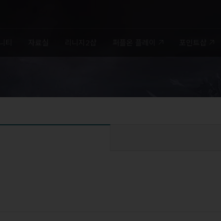
니티
자료실
리니지2샵
퍼플온 플레이
포인트샵