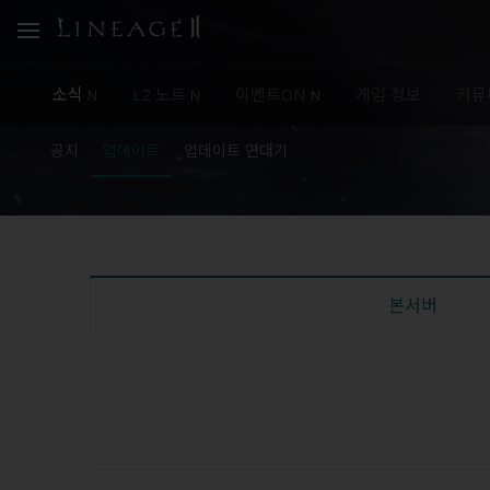
소식
L2 노트
이벤트ON
게임 정보
커뮤
N
N
N
공지
업데이트
업데이트 연대기
본서버