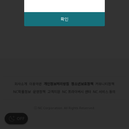
확인
회사소개
이용약관
개인정보처리방침
청소년보호정책
커뮤니티정책
NC확률정보
운영정책
고객지원
NC 프라이버시 센터
NC 서비스 동의
ⓒ NC Corporation. All Rights Reserved.
OFF