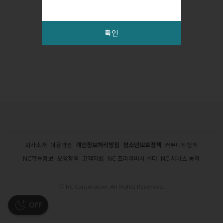
확인
회사소개
이용약관
개인정보처리방침
청소년보호정책
커뮤니티정책
NC확률정보
운영정책
고객지원
NC 프라이버시 센터
NC 서비스 동의
ⓒ NC Corporation. All Rights Reserved.
OFF